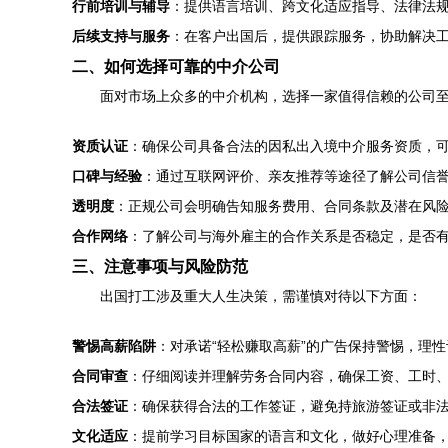
行前培训与辅导
：提供语言培训、跨文化适应指导、法律法
后续支持与服务
：在客户出国后，提供跟踪服务，协助解决
二、如何选择可靠的中介公司
面对市场上众多的中介机构，选择一家值得信赖的公司
资质认证
：确保公司具备合法的因私出入境中介服务资质，
口碑与经验
：通过互联网评价、亲友推荐等途径了解公司信
透明度
：正规公司会明确告知服务费用、合同条款及潜在风
合作网络
：了解公司与海外雇主的合作关系是否稳定，是否
三、注意事项与风险防范
出国打工涉及重大人生决策，需谨慎对待以下方面：
警惕高薪陷阱
：对承诺“轻松赚取高薪”的广告保持警惕，理
合同审查
：仔细阅读并理解劳务合同内容，确保工资、工时
合法签证
：确保获得合法的工作签证，避免持旅游签证或非
文化适应
：提前学习目标国家的语言和文化，做好心理准备