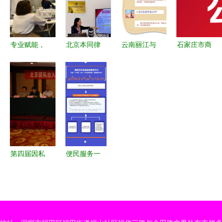
——邦拓国
都错了！
入境中介服
际19年经验
务体验
深度解析
专业赋能，
北京本同律
云南丽江与
石家庄市商
开启私密健
师事务所主
泸沽湖精品
务局发布出
康新纪元
任徐学义主
定制3日游
国务工风险
——整合营
持召开私募
纯净体验与
提示 河北
销广东公司
基金刑事风
专属服务
瀛嘉等10家
私密洗护大
险防范与治
公司资质不
健康产品培
理研讨会
全
训会圆满收
第四届因私
便民服务一
官
出入境中介
图读懂 企
服务协会换
业办理演出
届选举圆满
与出入境服
落幕 创新
务指南