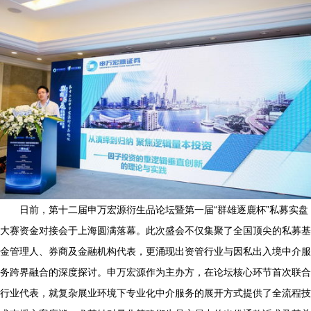
日前，第十二届申万宏源衍生品论坛暨第一届“群雄逐鹿杯”私募实盘
大赛资金对接会于上海圆满落幕。此次盛会不仅集聚了全国顶尖的私募基
金管理人、券商及金融机构代表，更涌现出资管行业与因私出入境中介服
务跨界融合的深度探讨。申万宏源作为主办方，在论坛核心环节首次联合
行业代表，就复杂展业环境下专业化中介服务的展开方式提供了全流程技