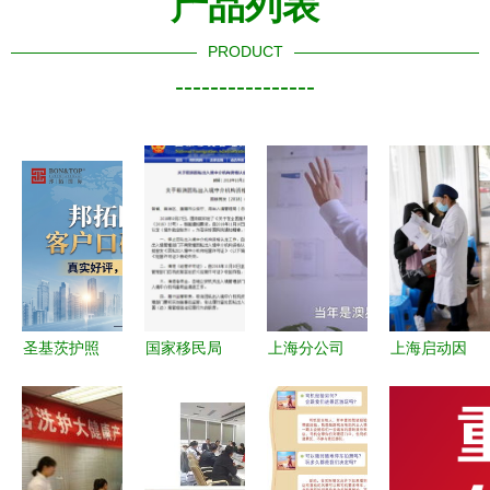
产品列表
PRODUCT
----------------
圣基茨护照
国家移民局
上海分公司
上海启动因
办理指南
取消因私出
因私出入境
私出国人员
如何选择专
入境中介机
中介服务
新冠疫苗预
业合规的移
构资格认定
打造全球化
约接种服务
民代理？
你们的理解
服务新标杆
优化因私出